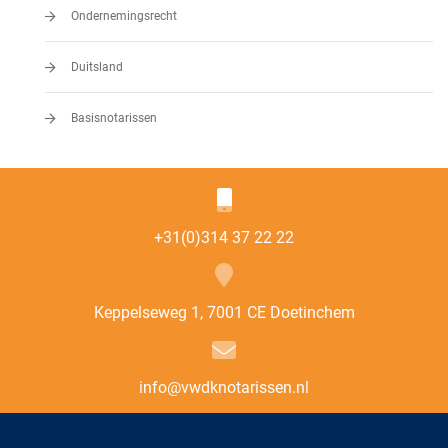
Ondernemingsrecht
Duitsland
Basisnotarissen
+31(0)314 37 22 22
Keppelseweg 1, 7001 CE Doetinchem
info@vwdknotarissen.nl