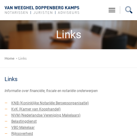
toggle na
Links
Home
Links
Links
Informatie over financiële, fiscale en notariële onderwerpen
KNB (Koninklijke Notariële Beroepsorganisatie)
KvK (Kamer van Koophandel)
NVM (Nederlandse Vereniging Makelaars)
Belastingdienst
VBO Makelaar
Rijksoverheid