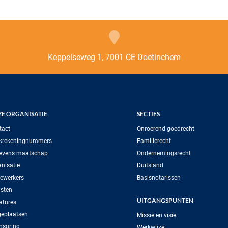
Keppelseweg 1, 7001 CE Doetinchem
E ORGANISATIE
SECTIES
tact
Onroerend goedrecht
krekeningnummers
Familierecht
evens maatschap
Ondernemingsrecht
nisatie
Duitsland
ewerkers
Basisnotarissen
sten
UITGANGSPUNTEN
atures
geplaatsen
Missie en visie
nsoring
Werkwijze