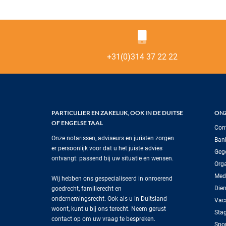
+31(0)314 37 22 22
PARTICULIER EN ZAKELIJK, OOK IN DE DUITSE
ONZ
OF ENGELSE TAAL
Con
Onze notarissen, adviseurs en juristen zorgen
Ban
er persoonlijk voor dat u het juiste advies
Geg
ontvangt: passend bij uw situatie en wensen.
Orga
Med
Wij hebben ons gespecialiseerd in onroerend
Dien
goedrecht, familierecht en
ondernemingsrecht. Ook als u in Duitsland
Vac
woont, kunt u bij ons terecht. Neem gerust
Sta
contact op om uw vraag te bespreken.
Spo