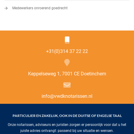
Medewerkers onroerend goedrecht
+31(0)314 37 22 22
Keppelseweg 1, 7001 CE Doetinchem
info@vwdknotarissen.nl
PARTICULIER EN ZAKELIJK, OOK IN DE DUITSE OF ENGELSE TAAL
Onze notarissen, adviseurs en juristen zorgen er persoonlijk voor dat u het
juiste advies ontvangt: passend bij uw situatie en wensen.