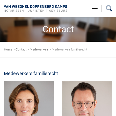
toggle na
Contact
Home
Contact
Medewerkers
Medewerkers familierecht
Medewerkers familierecht