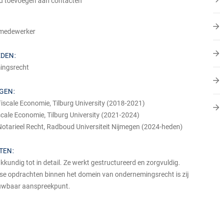
d toevoegen aan contacten
 medewerker
EDEN
:
ingsrecht
NGEN
:
iscale Economie, Tilburg University (2018-2021)
cale Economie, Tilburg University (2021-2024)
Notarieel Recht, Radboud Universiteit Nijmegen (2024-heden)
TEN
:
vakkundig tot in detail. Ze werkt gestructureerd en zorgvuldig.
se opdrachten binnen het domein van ondernemingsrecht is zij
uwbaar aanspreekpunt.