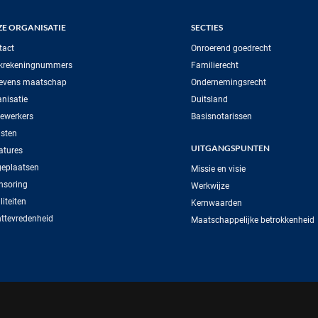
E ORGANISATIE
SECTIES
tact
Onroerend goedrecht
krekeningnummers
Familierecht
evens maatschap
Ondernemingsrecht
nisatie
Duitsland
ewerkers
Basisnotarissen
sten
UITGANGSPUNTEN
atures
geplaatsen
Missie en visie
nsoring
Werkwijze
iteiten
Kernwaarden
ttevredenheid
Maatschappelijke betrokkenheid