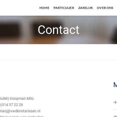
HOME
PARTICULIER
ZAKELIJK
OVER ONS
Contact
M
(Juliët) Koopman MSc.
)314 37 22 28
manj@vwdknotarissen.nl