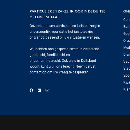
PARTICULIER EN ZAKELIJK, OOK IN DE DUITSE
ONZ
OF ENGELSE TAAL
Con
Onze notarissen, adviseurs en juristen zorgen
Ban
er persoonlijk voor dat u het juiste advies
Geg
ontvangt: passend bij uw situatie en wensen.
Orga
Med
Wij hebben ons gespecialiseerd in onroerend
Dien
goedrecht, familierecht en
ondernemingsrecht. Ook als u in Duitsland
Vac
woont, kunt u bij ons terecht. Neem gerust
Sta
contact op om uw vraag te bespreken.
Spo
Kwal
Klan