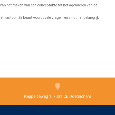
, van het maken van een conceptakte tot het agenderen van de
et kantoor. Ze beantwoordt vele vragen; en vindt het belangrijk
Keppelseweg 1, 7001 CE Doetinchem