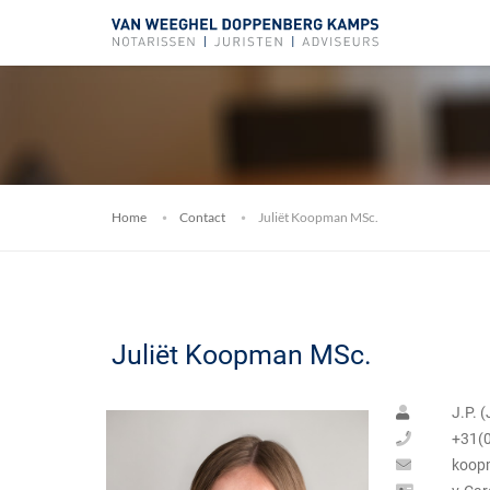
Home
Contact
Juliët Koopman MSc.
Juliët Koopman MSc.
J.P. 
+31(0
koop