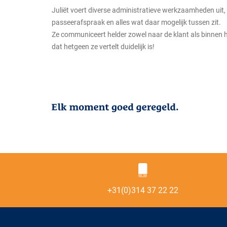
Juliët voert diverse administratieve werkzaamheden uit
passeerafspraak en alles wat daar mogelijk tussen zit.
Ze communiceert helder zowel naar de klant als binnen h
dat hetgeen ze vertelt duidelijk is!
+31(0)314 37 22 22