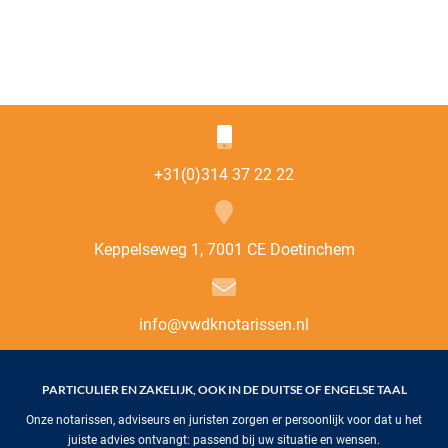
+31(0)314 37 22 22
Keppelseweg 1, 7001 CE Doetinchem
info@vwdknotarissen.nl
PARTICULIER EN ZAKELIJK, OOK IN DE DUITSE OF ENGELSE TAAL
Onze notarissen, adviseurs en juristen zorgen er persoonlijk voor dat u het
juiste advies ontvangt: passend bij uw situatie en wensen.