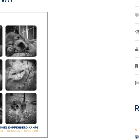
N DOOD
R
A