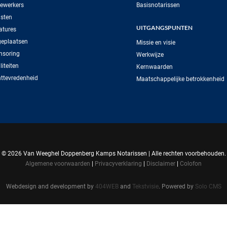
ewerkers
Basisnotarissen
sten
UITGANGSPUNTEN
atures
geplaatsen
Missie en visie
nsoring
Werkwijze
iteiten
Kernwaarden
ttevredenheid
Maatschappelijke betrokkenheid
©
2026 Van Weeghel Doppenberg Kamps Notarissen | Alle rechten voorbehouden.
Algemene voorwaarden
|
Privacyverklaring
|
Disclaimer
|
Colofon
Webdesign and development by
404WEB
and
Tekstvisie
. Powered by
Solo CMS