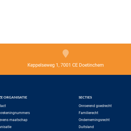
Keppelseweg 1, 7001 CE Doetinchem
E ORGANISATIE
SECTIES
tact
Onroerend goedrecht
krekeningnummers
Familierecht
evens maatschap
Ondernemingsrecht
nisatie
Duitsland