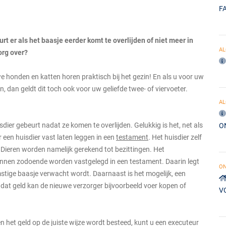
F
t er als het baasje eerder komt te overlijden of niet meer in
A
org over?
e honden en katten horen praktisch bij het gezin! En als u voor uw
n, dan geldt dit toch ook voor uw geliefde twee- of viervoeter.
A
sdier gebeurt nadat ze komen te overlijden. Gelukkig is het, net als
O
r een huisdier vast laten leggen in een
testament
. Het huisdier zelf
 Dieren worden namelijk gerekend tot bezittingen. Het
unnen zodoende worden vastgelegd in een testament. Daarin legt
O
mstige baasje verwacht wordt. Daarnaast is het mogelijk, een
 dat geld kan de nieuwe verzorger bijvoorbeeld voer kopen of
V
het geld op de juiste wijze wordt besteed, kunt u een executeur