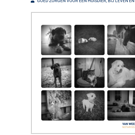
GOED ZORGEN VOOR EEN HUISDIER, BIJ LEVEN É