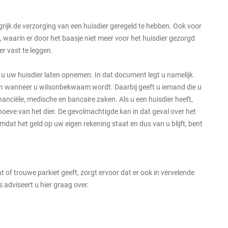
angrijk de verzorging van een huisdier geregeld te hebben. Ook voor
 waarin er door het baasje niet meer voor het huisdier gezorgd
er vast te leggen.
 u uw huisdier laten opnemen. In dat document legt u namelijk
en wanneer u wilsonbekwaam wordt. Daarbij geeft u iemand die u
anciële, medische en bancaire zaken. Als u een huisdier heeft,
eve van het dier. De gevolmachtigde kan in dat geval over het
mdat het geld op uw eigen rekening staat en dus van u blijft, bent
 of trouwe parkiet geeft, zorgt ervoor dat er ook in vervelende
adviseert u hier graag over.