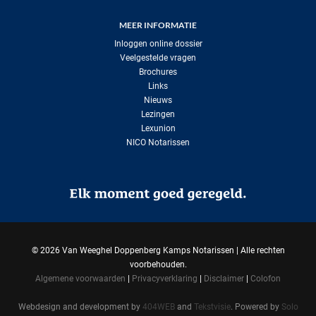
MEER INFORMATIE
Inloggen online dossier
Veelgestelde vragen
Brochures
Links
Nieuws
Lezingen
Lexunion
NICO Notarissen
©
2026 Van Weeghel Doppenberg Kamps Notarissen | Alle rechten
voorbehouden.
Algemene voorwaarden
|
Privacyverklaring
|
Disclaimer
|
Colofon
Webdesign and development by
404WEB
and
Tekstvisie
. Powered by
Solo