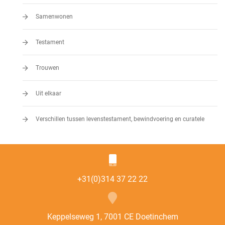
Samenwonen
Testament
Trouwen
Uit elkaar
Verschillen tussen levenstestament, bewindvoering en curatele
+31(0)314 37 22 22
Keppelseweg 1, 7001 CE Doetinchem